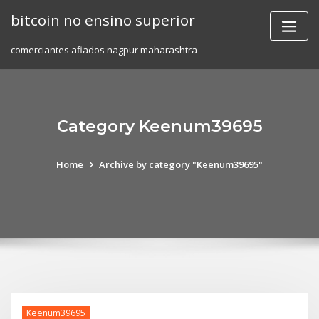
Skip
bitcoin no ensino superior
to
content
comerciantes afiados nagpur maharashtra
Category Keenum39695
Home
Archive by category "Keenum39695"
Keenum39695