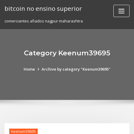
Skip
bitcoin no ensino superior
to
content
comerciantes afiados nagpur maharashtra
Category Keenum39695
Home
Archive by category "Keenum39695"
Keenum39695