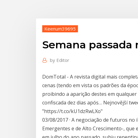
Keenum39695
Semana passada 
by
Editor
DomTotal - A revista digital mais complet
cenas (tendo em vista os padrões da époc
proibindo a aparição destes em qualquer 
confiscada dez dias após… Nejnovější tweet
"https://t.co/kU1dzRwLXo"
03/08/2017 · A negociação de futuros no 
Emergentes e de Alto Crescimento-, que e
em julho do ano passado, subiu repentin