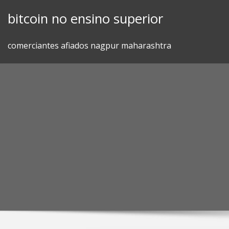
Skip
bitcoin no ensino superior
to
content
comerciantes afiados nagpur maharashtra