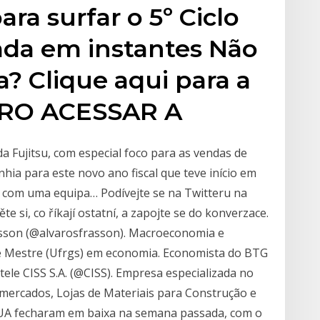
ara surfar o 5º Ciclo
lada em instantes Não
a? Clique aqui para a
UERO ACESSAR A
a Fujitsu, com especial foco para as vendas de
hia para este novo ano fiscal que teve início em
á com uma equipa… Podívejte se na Twitteru na
 si, co říkají ostatní, a zapojte se do konverzace.
rasson (@alvarosfrasson). Macroeconomia e
 e Mestre (Ufrgs) em economia. Economista do BTG
atele CISS S.A. (@CISS). Empresa especializada no
mercados, Lojas de Materiais para Construção e
 EUA fecharam em baixa na semana passada, com o