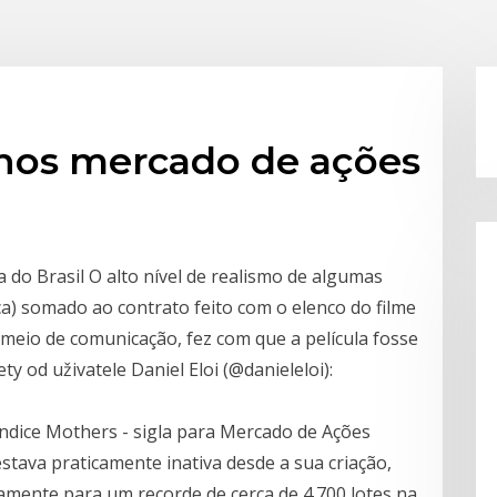
nos mercado de ações
a do Brasil O alto nível de realismo de algumas
a) somado ao contrato feito com o elenco do filme
meio de comunicação, fez com que a película fosse
y od uživatele Daniel Eloi (@danieleloi):
índice Mothers - sigla para Mercado de Ações
stava praticamente inativa desde a sua criação,
amente para um recorde de cerca de 4.700 lotes na