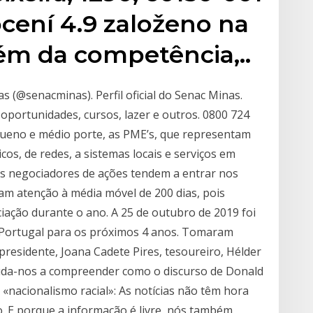
cení 4.9 založeno na
ém da competência,..
s (@senacminas). Perfil oficial do Senac Minas.
, oportunidades, cursos, lazer e outros. 0800 724
queno e médio porte, as PME’s, que representam
os, de redes, a sistemas locais e serviços em
s negociadores de ações tendem a entrar nos
tam atenção à média móvel de 200 dias, pois
iação durante o ano. A 25 de outubro de 2019 foi
A Portugal para os próximos 4 anos. Tomaram
presidente, Joana Cadete Pires, tesoureiro, Hélder
Ajuda-nos a compreender como o discurso de Donald
«nacionalismo racial»: As notícias não têm hora
 E porque a informação é livre, nós também